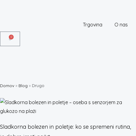
Skip
to
content
Trgovina
O nas
0
Košarica
Domov
»
Blog
»
Drugo
Sladkorna bolezen in poletje: ko se spremeni rutina,