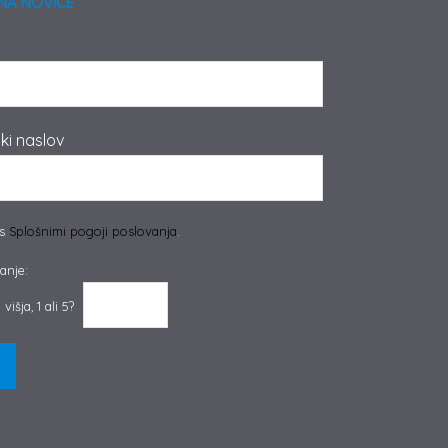
NA NOVICE
ki naslov
 s
Splošnimi pogoji poslovanja
.
anje:
višja, 1 ali 5?