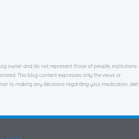
blog owner and do not represent those of people, institutions
 stated. This blog content expresses only the views or
prior to making any decisions regarding your medication, diet