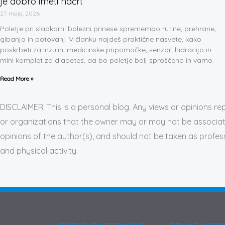
je dobro imeti načrt
27. maja, 2026
Poletje pri sladkorni bolezni prinese spremembo rutine, prehrane,
gibanja in potovanj. V članku najdeš praktične nasvete, kako
poskrbeti za inzulin, medicinske pripomočke, senzor, hidracijo in
mini komplet za diabetes, da bo poletje bolj sproščeno in varno.
Read More »
DISCLAIMER: This is a personal blog. Any views or opinions re
or organizations that the owner may or may not be associated
opinions of the author(s), and should not be taken as profes
and physical activity.