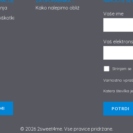
MACIJE
ZA UPORABNIKA ...
NAROČITE SE 
anja
Kako nalepimo obliž
Vaše ime
iškotki
Vaš elektrons
Strinjam se
Varnostno vpraš
Katera številka je 
MI
© 2026 2sweet4me. Vse pravice pridržane.