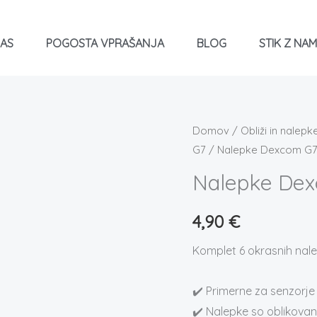
NAS
POGOSTA VPRAŠANJA
BLOG
STIK Z NAM
Nalepke
Domov
/
Obliži in nalepk
G7
/ Nalepke Dexcom G7
Dexcom
G7
Nalepke De
-
PIKAPOLONICE
4,90
€
količina
Komplet 6 okrasnih nal
✔️ Primerne za senzorj
✔️ Nalepke so oblikovan