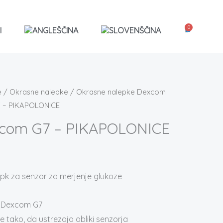
0
I
Košarica
e
/
Okrasne nalepke
/
Okrasne nalepke Dexcom
 – PIKAPOLONICE
xcom G7 – PIKAPOLONICE
epk za senzor za merjenje glukoze
e Dexcom G7
e tako, da ustrezajo obliki senzorja