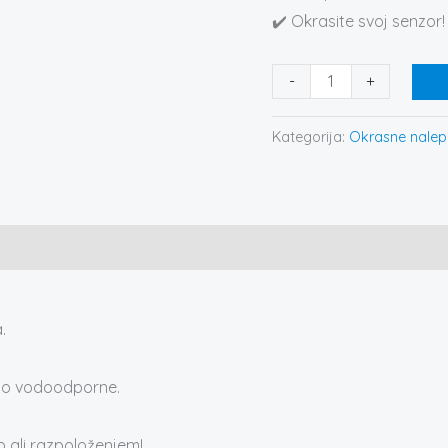
✔️ Okrasite svoj senzor!
-
+
Kategorija:
Okrasne nale
.
e so vodoodporne.
o ali razpoloženjem!