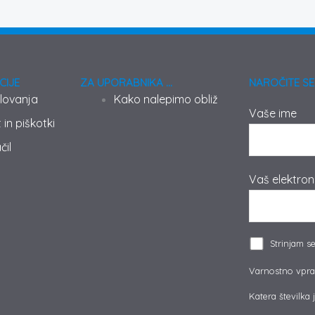
CIJE
ZA UPORABNIKA ...
NAROČITE SE
lovanja
Kako nalepimo obliž
Vaše ime
in piškotki
čil
Vaš elektron
Strinjam s
Varnostno vpra
Katera številka je