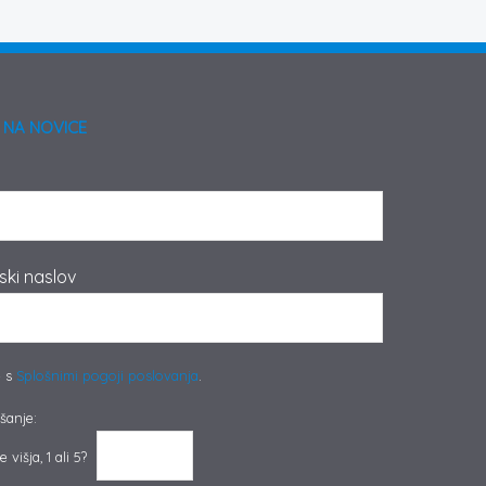
 NA NOVICE
ski naslov
e s
Splošnimi pogoji poslovanja
.
šanje:
 višja, 1 ali 5?