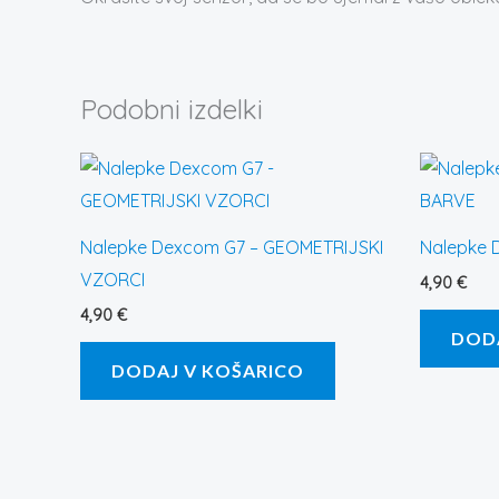
Podobni izdelki
Nalepke Dexcom G7 – GEOMETRIJSKI
Nalepke 
VZORCI
4,90
€
4,90
€
DOD
DODAJ V KOŠARICO