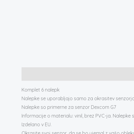
Opis
Komplet 6 nalepk
Nalepke se uporabljajo samo za okrasitev senzorja
Nalepke so primerne za senzor Dexcom G7
Informacije o materialu: vinil, brez PVC-ja. Nalepk
Izdelano v EU.
Okrasite svoj senzor, da se bo ujemal z vašo oblek