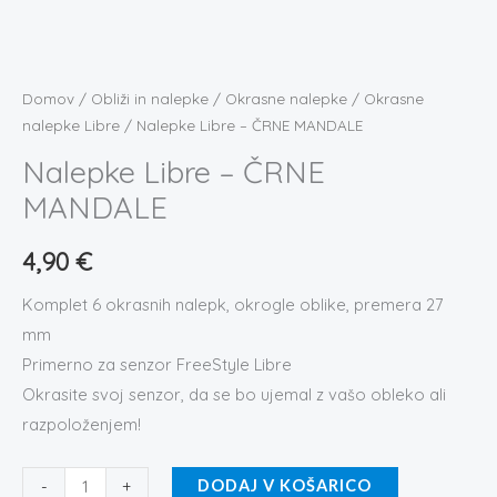
Nalepke
Libre
-
Domov
/
Obliži in nalepke
/
Okrasne nalepke
/
Okrasne
ČRNE
nalepke Libre
/ Nalepke Libre – ČRNE MANDALE
MANDALE
Nalepke Libre – ČRNE
količina
MANDALE
4,90
€
Komplet 6 okrasnih nalepk, okrogle oblike, premera 27
mm
Primerno za senzor FreeStyle Libre
Okrasite svoj senzor, da se bo ujemal z vašo obleko ali
razpoloženjem!
-
+
DODAJ V KOŠARICO