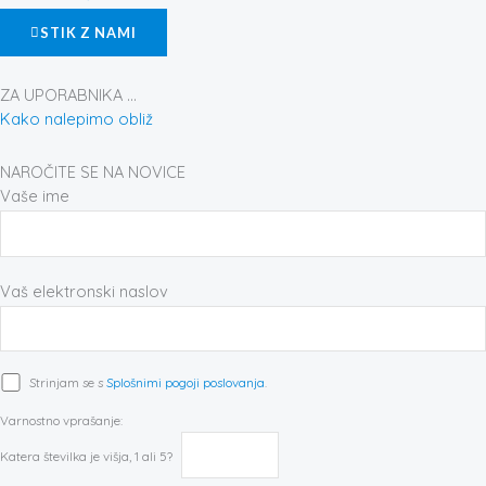
k
a
s
STIK Z NAMI
-
m
t
f
ZA UPORABNIKA ...
Kako nalepimo obliž
NAROČITE SE NA NOVICE
Vaše ime
Vaš elektronski naslov
Strinjam se s
Splošnimi pogoji poslovanja
.
Varnostno vprašanje:
Katera številka je višja, 1 ali 5?