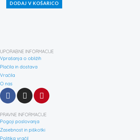
DODAJ V KOŠARICO
UPORABNE INFORMACIJE
Vprašanja o obližih
Plačila in dostava
Vračila
O nas
F
I
P
a
n
i
c
s
n
e
t
t
PRAVNE INFORMACIJE
b
a
e
Pogoji poslovanja
o
g
r
Zasebnost in piškotki
o
r
e
Politika vračil