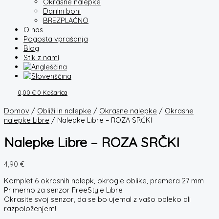
Okrasne nalepke
Darilni boni
BREZPLAČNO
O nas
Pogosta vprašanja
Blog
Stik z nami
0,00
€
0
Košarica
Domov
/
Obliži in nalepke
/
Okrasne nalepke
/
Okrasne
nalepke Libre
/ Nalepke Libre – ROZA SRČKI
Nalepke Libre – ROZA SRČKI
4,90
€
Komplet 6 okrasnih nalepk, okrogle oblike, premera 27 mm
Primerno za senzor FreeStyle Libre
Okrasite svoj senzor, da se bo ujemal z vašo obleko ali
razpoloženjem!