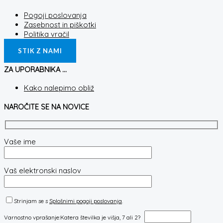
Pogoji poslovanja
Zasebnost in piškotki
Politika vračil
STIK Z NAMI
ZA UPORABNIKA ...
Kako nalepimo obliž
NAROČITE SE NA NOVICE
Vaše ime
Vaš elektronski naslov
Strinjam se s
Splošnimi pogoji poslovanja
.
Varnostno vprašanje:
Katera številka je višja, 7 ali 2?