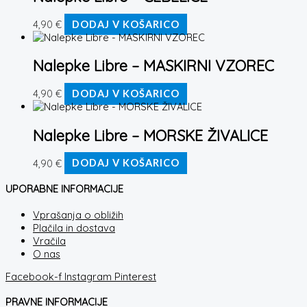
4,90
€
DODAJ V KOŠARICO
Nalepke Libre – MASKIRNI VZOREC
4,90
€
DODAJ V KOŠARICO
Nalepke Libre – MORSKE ŽIVALICE
4,90
€
DODAJ V KOŠARICO
UPORABNE INFORMACIJE
Vprašanja o obližih
Plačila in dostava
Vračila
O nas
Facebook-f
Instagram
Pinterest
PRAVNE INFORMACIJE