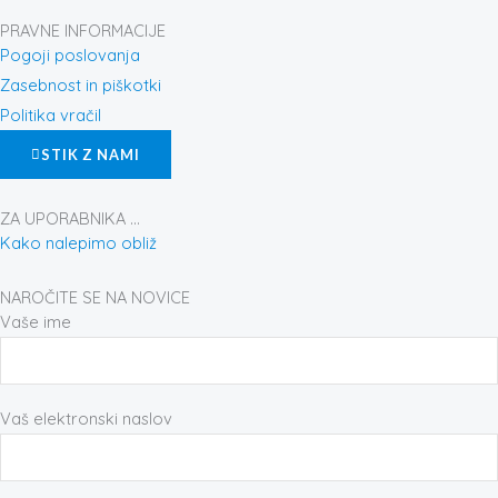
c
s
n
e
t
t
PRAVNE INFORMACIJE
b
a
e
Pogoji poslovanja
o
g
r
Zasebnost in piškotki
o
r
e
Politika vračil
k
a
s
STIK Z NAMI
-
m
t
f
ZA UPORABNIKA ...
Kako nalepimo obliž
NAROČITE SE NA NOVICE
Vaše ime
Vaš elektronski naslov