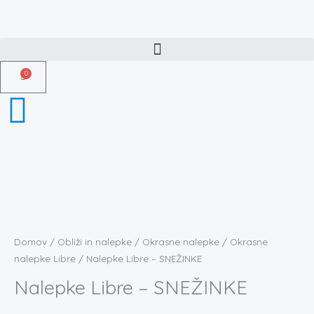
Skip
to
content
0
Košarica
Domov
/
Obliži in nalepke
/
Okrasne nalepke
/
Okrasne
nalepke Libre
/ Nalepke Libre – SNEŽINKE
Nalepke Libre – SNEŽINKE