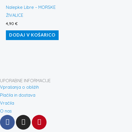
Nalepke Libre – MORSKE
ŽIVALICE
4,90
€
DODAJ V KOŠARICO
UPORABNE INFORMACIJE
Vprašanja o obližih
Plačila in dostava
Vračila
O nas
F
I
P
a
n
i