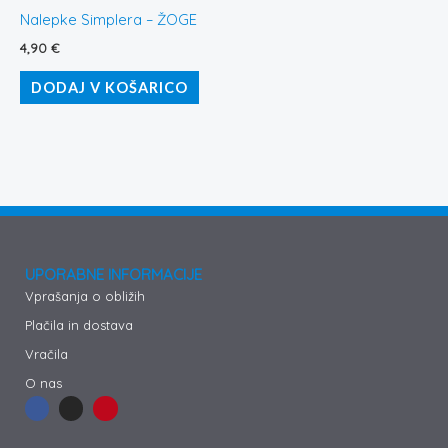
Nalepke Simplera – ŽOGE
4,90
€
DODAJ V KOŠARICO
UPORABNE INFORMACIJE
Vprašanja o obližih
Plačila in dostava
Vračila
O nas
F
I
P
a
n
i
c
s
n
e
t
t
b
a
e