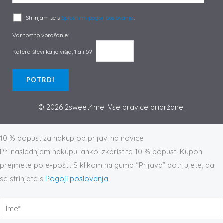
Strinjam se s
Splošnimi pogoji poslovanja
.
Varnostno vprašanje:
Katera številka je višja, 1 ali 5?
© 2026 2sweet4me. Vse pravice pridržane.
Prijava na novičnik
10 % popust za nakup ob prijavi na novice
Pri naslednjem nakupu lahko izkoristite 10 % popust. Kupon
prejmete po e-pošti. S klikom na gumb “Prijava” potrjujete, da
se strinjate s
Pogoji poslovanja
.