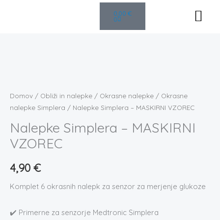
Košarica
Skip
0,00
€
to
0
content
POGOSTA VPRAŠ
Nalepke
Simplera
-
Domov
/
Obliži in nalepke
/
Okrasne nalepke
/
Okrasne
MASKIRNI
nalepke Simplera
/ Nalepke Simplera – MASKIRNI VZOREC
VZOREC
Nalepke Simplera – MASKIRNI
količina
VZOREC
4,90
€
Komplet 6 okrasnih nalepk za senzor za merjenje glukoze
✔️ Primerne za senzorje Medtronic Simplera