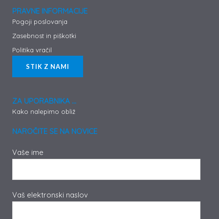
o
g
r
o
r
e
PRAVNE INFORMACIJE
k
a
s
-
m
t
Pogoji poslovanja
f
Zasebnost in piškotki
Politika vračil
STIK Z NAMI
ZA UPORABNIKA ...
Kako nalepimo obliž
NAROČITE SE NA NOVICE
Vaše ime
Vaš elektronski naslov