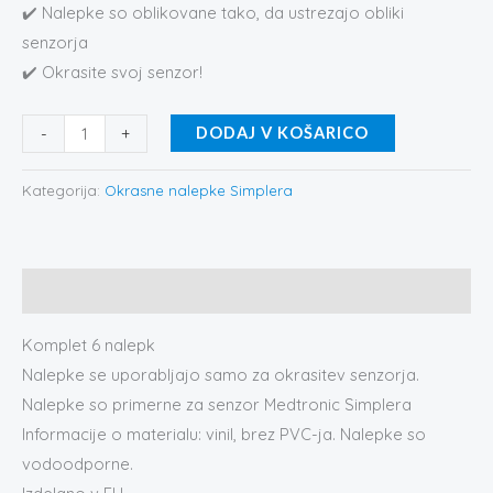
✔️ Nalepke so oblikovane tako, da ustrezajo obliki
senzorja
✔️ Okrasite svoj senzor!
-
+
DODAJ V KOŠARICO
Kategorija:
Okrasne nalepke Simplera
Opis
Komplet 6 nalepk
Nalepke se uporabljajo samo za okrasitev senzorja.
Nalepke so primerne za senzor Medtronic Simplera
Informacije o materialu: vinil, brez PVC-ja. Nalepke so
vodoodporne.