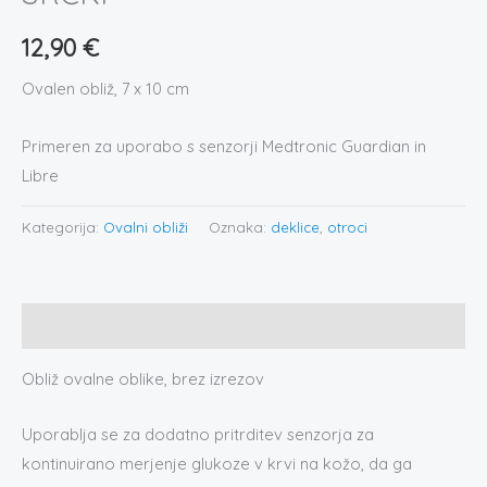
12,90
€
Ovalen obliž, 7 x 10 cm
Primeren za uporabo s senzorji Medtronic Guardian in
Libre
Kategorija:
Ovalni obliži
Oznaka:
deklice
,
otroci
Opis
Obliž ovalne oblike, brez izrezov
Uporablja se za dodatno pritrditev senzorja za
kontinuirano merjenje glukoze v krvi na kožo, da ga