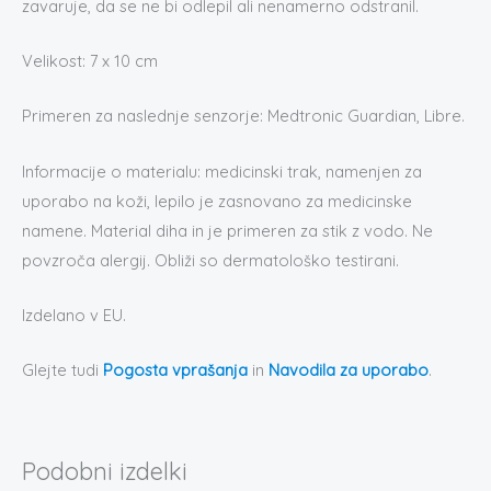
zavaruje, da se ne bi odlepil ali nenamerno odstranil.
Velikost: 7 x 10 cm
Primeren za naslednje senzorje: Medtronic Guardian, Libre.
Informacije o materialu: medicinski trak, namenjen za
uporabo na koži, lepilo je zasnovano za medicinske
namene. Material diha in je primeren za stik z vodo. Ne
povzroča alergij. Obliži so dermatološko testirani.
Izdelano v EU.
Glejte tudi
Pogosta vprašanja
in
Navodila za uporabo
.
Podobni izdelki