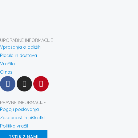
UPORABNE INFORMACIJE
Vprašanja o obližih
Plačila in dostava
Vračila
O nas
F
I
P
a
n
i
c
s
n
e
t
t
PRAVNE INFORMACIJE
b
a
e
Pogoji poslovanja
o
g
r
Zasebnost in piškotki
o
r
e
Politika vračil
k
a
s
STIK Z NAMI