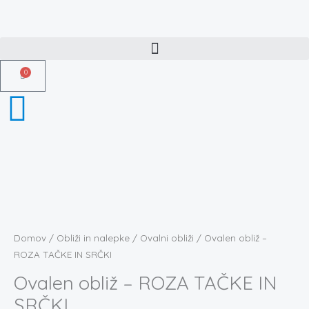
Skip
to
content
0
Košarica
Domov
/
Obliži in nalepke
/
Ovalni obliži
/ Ovalen obliž –
ROZA TAČKE IN SRČKI
Ovalen obliž – ROZA TAČKE IN
SRČKI