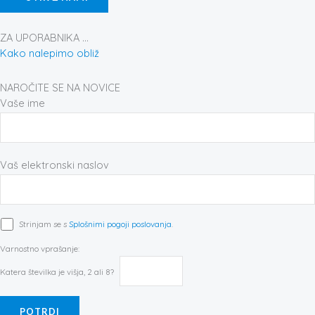
-
m
t
f
ZA UPORABNIKA ...
Kako nalepimo obliž
NAROČITE SE NA NOVICE
Vaše ime
Vaš elektronski naslov
Strinjam se s
Splošnimi pogoji poslovanja
.
Varnostno vprašanje:
Katera številka je višja, 2 ali 8?