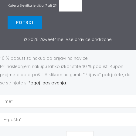
Katera številka je višja, 7 ali 2?
© 2026 2sweet4me. Vse pravice pridržane.
Prijava na novičnik
10 % popust za nakup ob prijavi na novice
Pri naslednjem nakupu lahko izkoristite 10 % popust. Kupon
prejmete po e-pošti. S klikom na gumb “Prijava” potrjujete, da
se strinjate s
Pogoji poslovanja
.