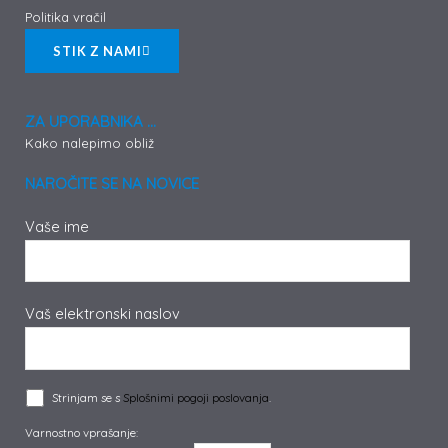
Politika vračil
STIK Z NAMI
ZA UPORABNIKA ...
Kako nalepimo obliž
NAROČITE SE NA NOVICE
Vaše ime
Vaš elektronski naslov
Strinjam se s
Splošnimi pogoji poslovanja
.
Varnostno vprašanje: