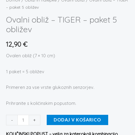
količina
– paket 5 obližev
Ovalni obliž – TIGER – paket 5
obližev
12,90
€
Ovalen obliž (7 × 10 cm)
1 paket = 5 obližev
Primeren za vse vrste glukoznih senzorjev.
Prihranite s količinskim popustom.
-
+
DODAJ V KOŠARICO
KOLIČINSKI POPUST – velja za katerokoli kombinacijo