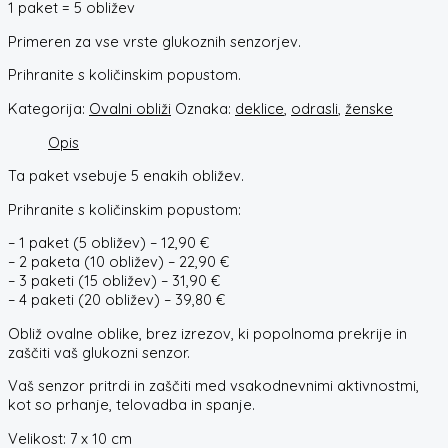
1 paket = 5 obližev
Primeren za vse vrste glukoznih senzorjev.
Prihranite s količinskim popustom.
Kategorija:
Ovalni obliži
Oznaka:
deklice
,
odrasli
,
ženske
Opis
Ta paket vsebuje 5 enakih obližev.
Prihranite s količinskim popustom:
– 1 paket (5 obližev) – 12,90 €
– 2 paketa (10 obližev) – 22,90 €
– 3 paketi (15 obližev) – 31,90 €
– 4 paketi (20 obližev) – 39,80 €
Obliž ovalne oblike, brez izrezov, ki popolnoma prekrije in
zaščiti vaš glukozni senzor.
Vaš senzor pritrdi in zaščiti med vsakodnevnimi aktivnostmi,
kot so prhanje, telovadba in spanje.
Velikost: 7 x 10 cm