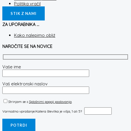
Politika vračil
STIK Z NAMI
ZA UPORABNIKA ...
Kako nalepimo obliž
NAROČITE SE NA NOVICE
Vaše ime
Vaš elektronski naslov
Strinjam se s
Splošnimi pogoji poslovanja
.
Varnostno vprašanje:
Katera številka je višja, 1 ali 5?