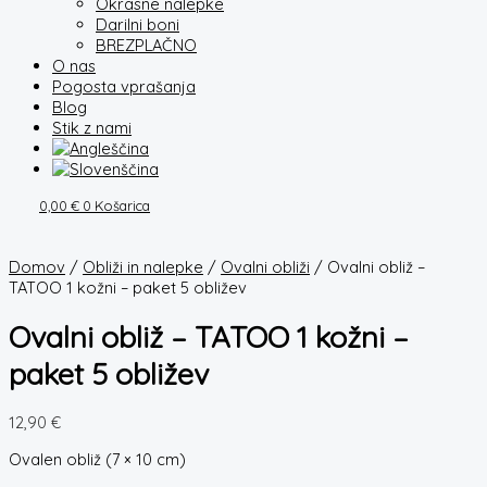
Okrasne nalepke
Darilni boni
BREZPLAČNO
O nas
Pogosta vprašanja
Blog
Stik z nami
0,00
€
0
Košarica
Domov
/
Obliži in nalepke
/
Ovalni obliži
/ Ovalni obliž –
TATOO 1 kožni – paket 5 obližev
Ovalni obliž – TATOO 1 kožni –
paket 5 obližev
12,90
€
Ovalen obliž (7 × 10 cm)