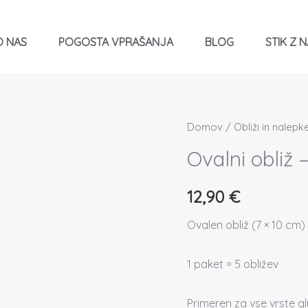
O NAS
POGOSTA VPRAŠANJA
BLOG
STIK Z N
Ovalni
Domov
/
Obliži in nalepk
obliž
Ovalni obliž 
-
SIV
12,90
€
-
Ovalen obliž (7 × 10 cm)
paket
5
1 paket = 5 obližev
obližev
količina
Primeren za vse vrste gl