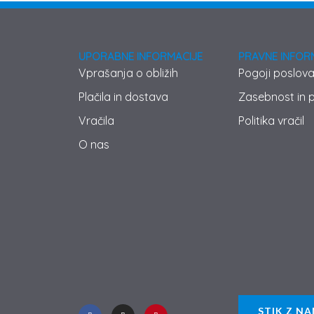
UPORABNE INFORMACIJE
PRAVNE INFOR
Vprašanja o obližih
Pogoji poslov
Plačila in dostava
Zasebnost in p
Vračila
Politika vračil
O nas
F
I
P
STIK Z NA