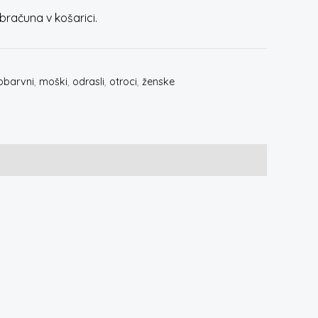
računa v košarici.
obarvni
,
moški
,
odrasli
,
otroci
,
ženske