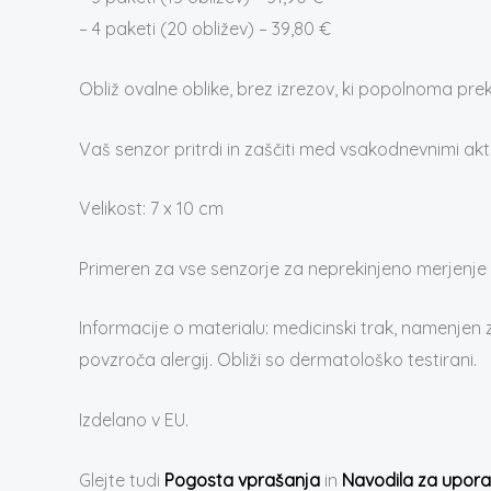
– 4 paketi (20 obližev) – 39,80 €
Obliž ovalne oblike, brez izrezov, ki popolnoma prekr
Vaš senzor pritrdi in zaščiti med vsakodnevnimi akt
Velikost: 7 x 10 cm
Primeren za vse senzorje za neprekinjeno merjenje 
Informacije o materialu: medicinski trak, namenjen 
povzroča alergij. Obliži so dermatološko testirani.
Izdelano v EU.
Glejte tudi
Pogosta vprašanja
in
Navodila za upor