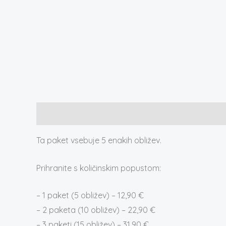
Opis
Ta paket vsebuje 5 enakih obližev.
Prihranite s količinskim popustom:
– 1 paket (5 obližev) – 12,90 €
– 2 paketa (10 obližev) – 22,90 €
– 3 paketi (15 obližev) – 31,90 €