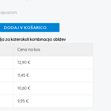
 popustom.
DODAJ V KOŠARICO
ja za katerokoli kombinacijo obližev
Cena na kos
12,90
€
11,45
€
10,60
€
9,95
€