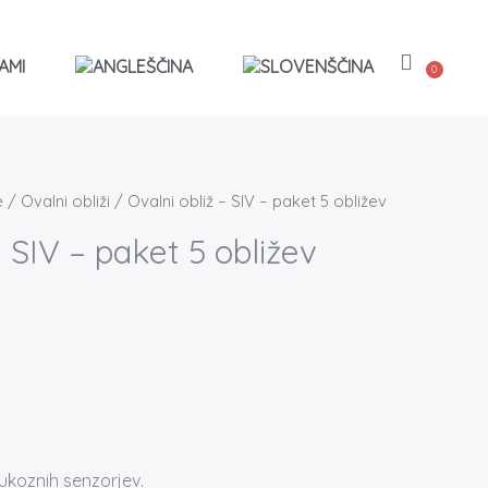
AMI
0
Košaric
e
/
Ovalni obliži
/ Ovalni obliž – SIV – paket 5 obližev
– SIV – paket 5 obližev
ukoznih senzorjev.