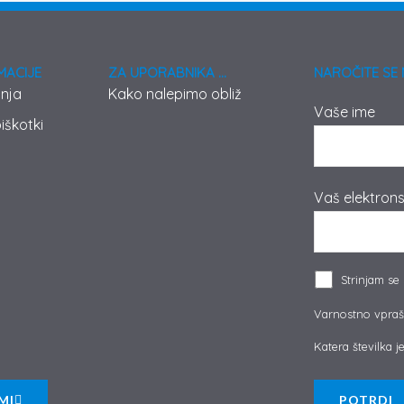
MACIJE
ZA UPORABNIKA ...
NAROČITE SE 
anja
Kako nalepimo obliž
Vaše ime
iškotki
Vaš elektrons
Strinjam se
Varnostno vpraš
Katera številka je 
MI