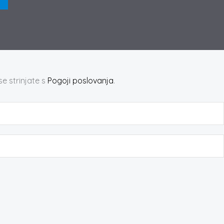
se strinjate s
Pogoji poslovanja
.