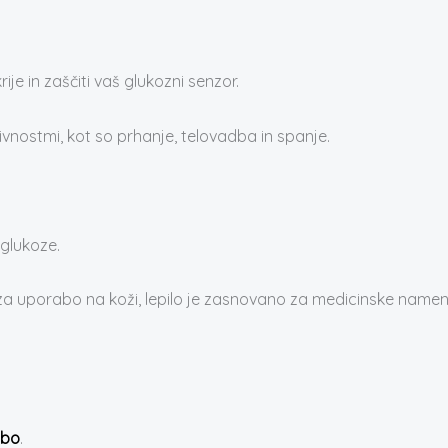
ije in zaščiti vaš glukozni senzor.
ivnostmi, kot so prhanje, telovadba in spanje.
glukoze.
za uporabo na koži, lepilo je zasnovano za medicinske namene.
abo
.