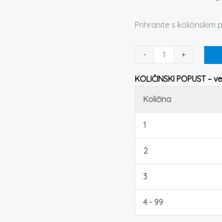
Prihranite s količinskim
-
+
KOLIČINSKI POPUST – vel
Količina
1
2
3
4 - 99