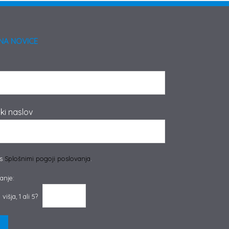
NA NOVICE
ki naslov
 s
Splošnimi pogoji poslovanja
.
anje:
višja, 1 ali 5?