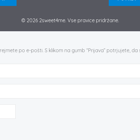
© 2026 2sweet4me. Vse pravice pridržane.
ejmete po e-pošti. S klikom na gumb “Prijava” potrjujete, da 