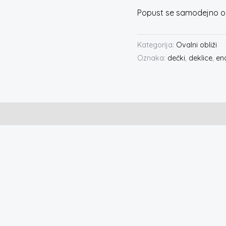
Popust se samodejno ob
Kategorija:
Ovalni obliži
Oznaka:
dečki
,
deklice
,
en