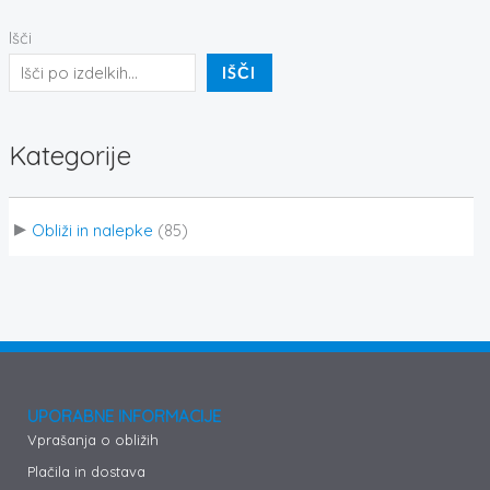
Išči
IŠČI
Kategorije
Obliži in nalepke
(85)
UPORABNE INFORMACIJE
Vprašanja o obližih
Plačila in dostava