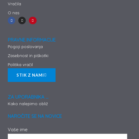
Vračila
O nas
F
I
P
a
n
i
c
s
n
e
t
t
b
a
e
o
g
r
o
r
e
PRAVNE INFORMACIJE
k
a
s
-
m
t
Pogoji poslovanja
f
Zasebnost in piškotki
Politika vračil
STIK Z NAMI
ZA UPORABNIKA ...
Kako nalepimo obliž
NAROČITE SE NA NOVICE
Vaše ime