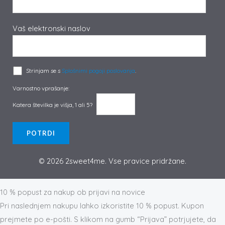
Vaš elektronski naslov
Strinjam se s
Splošnimi pogoji poslovanja
.
Varnostno vprašanje:
Katera številka je višja, 1 ali 5?
© 2026 2sweet4me. Vse pravice pridržane.
Prijava na novičnik
10 % popust za nakup ob prijavi na novice
Pri naslednjem nakupu lahko izkoristite 10 % popust. Kupon
prejmete po e-pošti. S klikom na gumb “Prijava” potrjujete, da