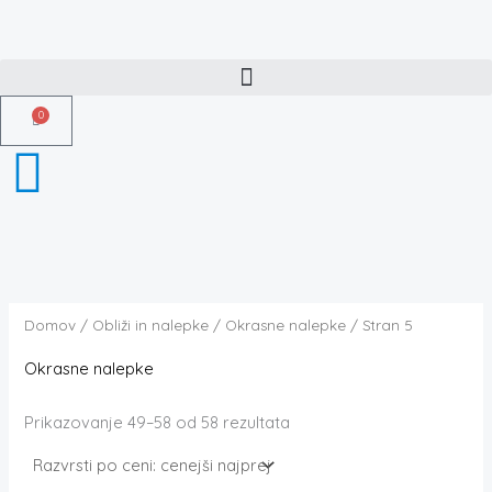
Razvrščeno
Skip
po
ceni:
to
od
najnižje
content
do
najvišje
0
Košarica
Domov
/
Obliži in nalepke
/
Okrasne nalepke
/ Stran 5
Okrasne nalepke
Prikazovanje 49–58 od 58 rezultata