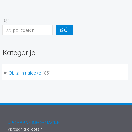
Išči
IŠČI
Kategorije
Obliži in nalepke
(85)
UPORABNE INFORMACIJE
Vprašanja o obližih