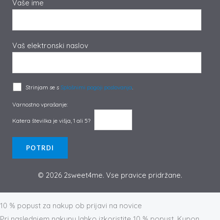
Vaše ime
Vaš elektronski naslov
Strinjam se s
Splošnimi pogoji poslovanja
.
Varnostno vprašanje:
Katera številka je višja, 1 ali 5?
© 2026 2sweet4me. Vse pravice pridržane.
Prijava na novičnik
10 % popust za nakup ob prijavi na novice
Pri naslednjem nakupu lahko izkoristite 10 % popust. Kupon