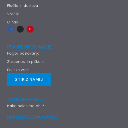
Plačila in dostava
Vračila
O nas
F
I
P
a
n
i
c
s
n
e
t
t
b
a
e
o
g
r
o
r
e
PRAVNE INFORMACIJE
k
a
s
-
m
t
Pogoji poslovanja
f
Zasebnost in piškotki
Politika vračil
STIK Z NAMI
ZA UPORABNIKA ...
Kako nalepimo obliž
NAROČITE SE NA NOVICE