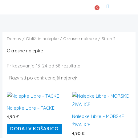
Razvrščeno
Skip
po
0
Košarica
ceni:
to
od
POGOSTA VPRAŠ
najnižje
content
do
najvišje
Domov
/
Obliži in nalepke
/
Okrasne nalepke
/ Stran 2
Okrasne nalepke
Prikazovanje 13–24 od 58 rezultata
Nalepke Libre – TAČKE
Nalepke Libre – MORSKE
4,90
€
ŽIVALICE
DODAJ V KOŠARICO
4,90
€