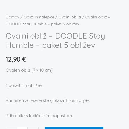
-
paket
5
Domov
/
Obliži in nalepke
/
Ovalni obliži
/ Ovalni obliž –
obližev
DOODLE Stay Humble – paket 5 obližev
količina
Ovalni obliž – DOODLE Stay
Humble – paket 5 obližev
12,90
€
Ovalen obliž (7 × 10 cm)
1 paket = 5 obližev
Primeren za vse vrste glukoznih senzorjev.
Prihranite s količinskim popustom.