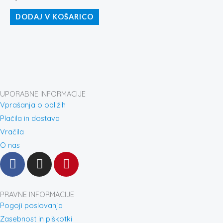
DODAJ V KOŠARICO
UPORABNE INFORMACIJE
Vprašanja o obližih
Plačila in dostava
Vračila
O nas
F
I
P
a
n
i
c
s
n
e
t
t
PRAVNE INFORMACIJE
b
a
e
Pogoji poslovanja
o
g
r
Zasebnost in piškotki