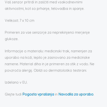
Vaš senzor pritrdi in zaščiti med vsakodnevnimi
aktivnostmi, kot so prhanje, telovadba in spanje.
Velikost: 7 x 10 cm
Primeren za vse senzorje za neprekinjeno merjenje
glukoze.
Informacije o materialu: medicinski trak, namenjen za
uporabo na koži, lepilo je zasnovano za medicinske
namene. Material diha in je primeren za stik z vodo. Ne
povzroča alergij. Obliži so dermatološko testirani.
Izdelano v EU.
Glejte tudi
Pogosta vprašanja
in
Navodila za uporabo
.