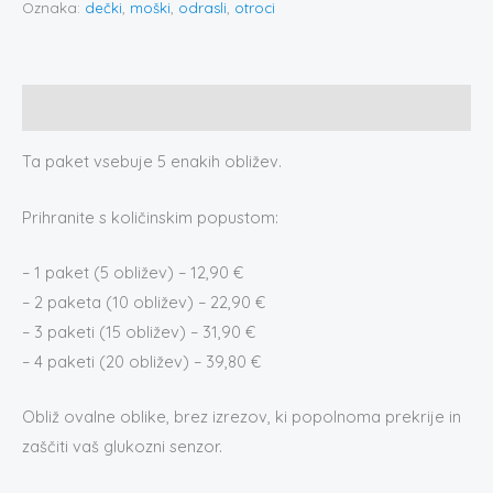
Oznaka:
dečki
,
moški
,
odrasli
,
otroci
Opis
Ta paket vsebuje 5 enakih obližev.
Prihranite s količinskim popustom:
– 1 paket (5 obližev) – 12,90 €
– 2 paketa (10 obližev) – 22,90 €
– 3 paketi (15 obližev) – 31,90 €
– 4 paketi (20 obližev) – 39,80 €
Obliž ovalne oblike, brez izrezov, ki popolnoma prekrije in
zaščiti vaš glukozni senzor.