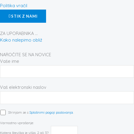
o
r
e
Politika vračil
k
a
s
STIK Z NAMI
-
m
t
f
ZA UPORABNIKA ...
Kako nalepimo obliž
NAROČITE SE NA NOVICE
Vaše ime
Vaš elektronski naslov
Strinjam se s
Splošnimi pogoji poslovanja
.
Varnostno vprašanje:
Katera številka je višja, 2 ali 3?